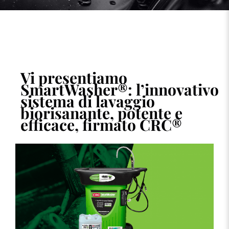
Vi presentiamo
SmartWasher®:
l’innovativo
sistema di lavaggio
biorisanante, potente e
efficace, firmato CRC
®