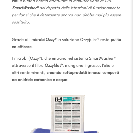
NB:
è buona norma effettuare la manutenzione
di CRC
SmartWasher®
nel rispetto delle istruzioni di funzionamento
per far sì che il detergente sporco non debba mai più essere
sostituito.
Grazie ai i
microbi Ozzy®
la soluzione Ozzyjuice® resta
pulita
ed efficace
.
I microb
i
(Ozzy®), che entrano nel sistema SmartWasher®
attraverso il filtro
OzzyMat®
, mangiano il grasso, l’olio e
altri contaminanti,
creando sottoprodotti innocui composti
da anidride carbonica e acqua
.