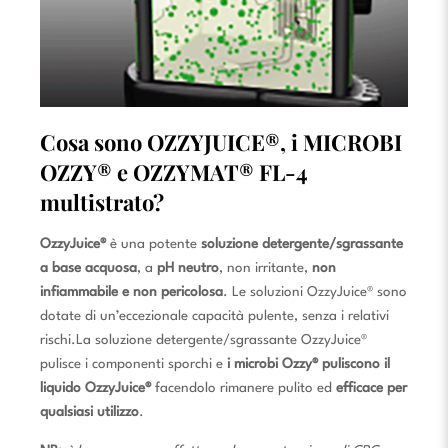
Cosa sono OZZYJUICE®,
i MICROBI
OZZY® e
OZZYMAT® FL-4
multistrato
?
OzzyJuice®
è una potente
soluzione detergente/sgrassante
a base acquosa
, a
pH neutro
, non irritante,
non
infiammabile e non pericolosa
.
Le soluzioni OzzyJuice® sono
dotate di un’eccezionale capacità pulente, senza i relativi
rischi.
La soluzione detergente/sgrassante OzzyJuice®
pulisce i componenti sporchi e
i microbi Ozzy®
puliscono il
liquido OzzyJuice®
facendolo rimanere pulito ed
efficace per
qualsiasi utilizzo
.