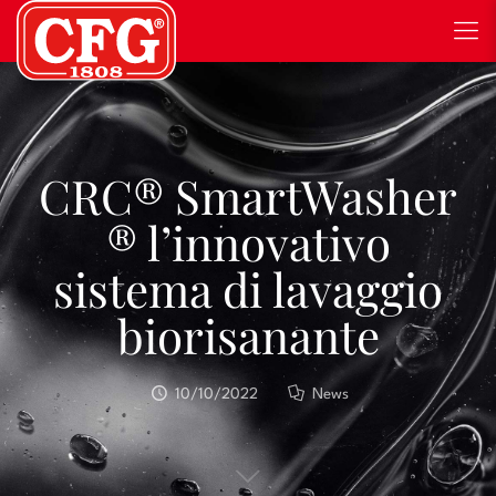
CRC® SmartWasher
® l’innovativo
sistema di lavaggio
biorisanante
10/10/2022
News