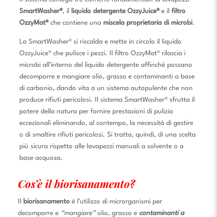
SmartWasher®
, il
liquido detergente OzzyJuice®
e il
filtro
OzzyMat®
che contiene una
miscela proprietaria di microbi
.
La SmartWasher® si riscalda e mette in circolo il liquido
OzzyJuice® che pulisce i pezzi. Il filtro OzzyMat® rilascia i
microbi all’interno del liquido detergente affinché possano
decomporre e mangiare olio, grasso e contaminanti a base
di carbonio, dando vita a un sistema autopulente che non
produce rifiuti pericolosi. Il sistema SmartWasher® sfrutta il
potere della natura per fornire prestazioni di pulizia
eccezionali eliminando, al contempo, la necessità di gestire
o di smaltire rifiuti pericolosi. Si tratta, quindi, di una scelta
più sicura rispetto alle lavapezzi manuali a solvente o a
base acquosa.
Cos’è il biorisanamento?
Il
biorisanamento
è l’utilizzo di microrganismi per
decomporre e
“mangiare”
olio, grasso e
contaminanti a