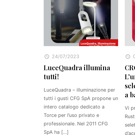
24/07/2023
LuceQuadra illumina
CR
tutti!
L’u
sel
LuceQuadra – illuminazione per
a b
tutti i gusti CFG SpA propone un
intero catalogo dedicato a
Vi p
Torce per l’uso privato e
Rust
professionale. Nel 2011 CFG
sele
SpA ha
[…]
d’ac