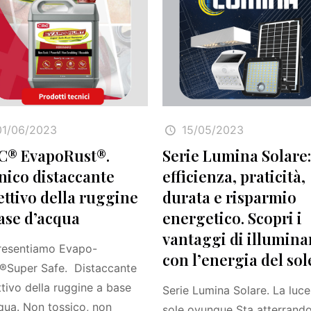
01/06/2023
15/05/2023
C® EvapoRust®.
Serie Lumina Solare
nico distaccante
efficienza, praticità,
ettivo della ruggine
durata e risparmio
ase d’acqua
energetico. Scopri i
vantaggi di illumina
resentiamo Evapo-
con l’energia del sol
®Super Safe. Distaccante
ttivo della ruggine a base
Serie Lumina Solare. La luce
qua. Non tossico, non
sole ovunque Sta atterrando