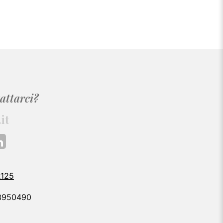
attarci?
it
R125
3950490