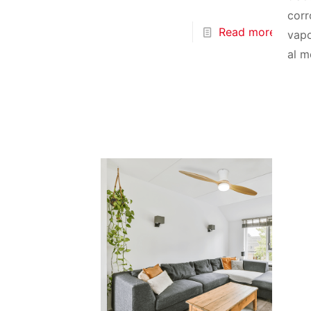
corr
Read more
vapo
al m