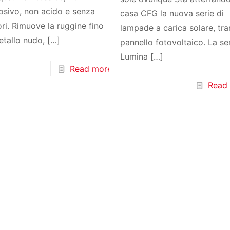
osivo, non acido e senza
casa CFG la nuova serie di
ri. Rimuove la ruggine fino
lampade a carica solare, tra
etallo nudo,
[…]
pannello fotovoltaico. La se
Lumina
[…]
Read more
Read