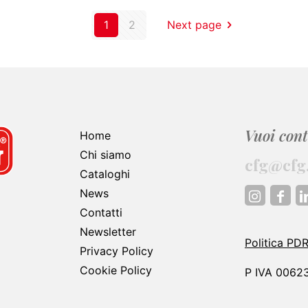
1
2
Next page
Vuoi cont
Home
Chi siamo
cfg@cfg.
Cataloghi
News
Contatti
Newsletter
Politica PD
Privacy Policy
Cookie Policy
P IVA 0062